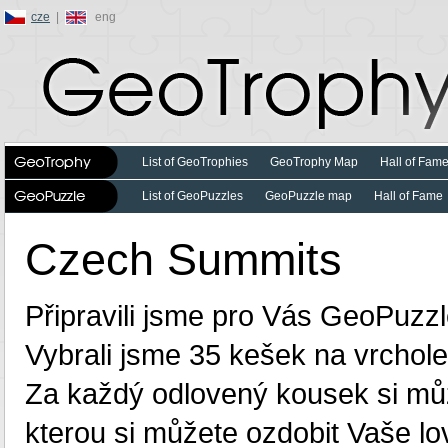
cze
|
eng
List of GeoTrophies
GeoTrophy Map
Hall of Fam
List of GeoPuzzles
GeoPuzzle map
Hall of Fame
Czech Summits
Připravili jsme pro Vás GeoPuzz
Vybrali jsme 35 kešek na vrchol
Za každý odlovený kousek si můž
kterou si můžete ozdobit Vaše lov