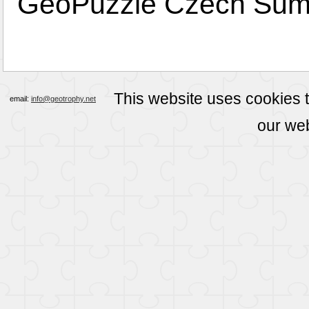
GeoPuzzle Czech Sum
This website uses cookies 
email:
info@geotrophy.net
our we