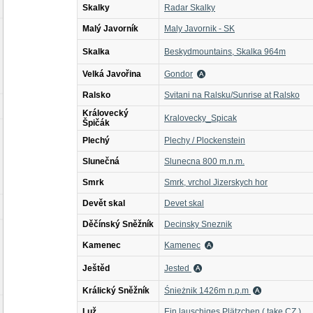
Skalky
Radar Skalky
Malý Javorník
Maly Javornik - SK
Skalka
Beskydmountains, Skalka 964m
Velká Javořina
Gondor
Ralsko
Svitani na Ralsku/Sunrise at Ralsko
Královecký
Kralovecky_Spicak
Špičák
Plechý
Plechy / Plockenstein
Slunečná
Slunecna 800 m.n.m.
Smrk
Smrk, vrchol Jizerskych hor
Devět skal
Devet skal
Děčínský Sněžník
Decinsky Sneznik
Kamenec
Kamenec
Ještěd
Jested
Králický Sněžník
Śnieżnik 1426m n.p.m
Luž
Ein lauschiges Plätzchen ( take CZ )