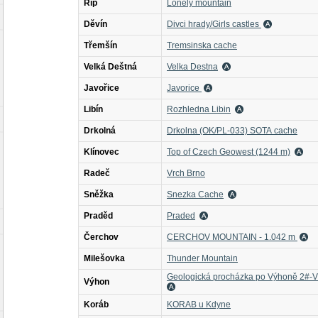
Říp
Lonely mountain
Děvín
Divci hrady/Girls castles
Třemšín
Tremsinska cache
Velká Deštná
Velka Destna
Javořice
Javorice
Libín
Rozhledna Libin
Drkolná
Drkolna (OK/PL-033) SOTA cache
Klínovec
Top of Czech Geowest (1244 m)
Radeč
Vrch Brno
Sněžka
Snezka Cache
Praděd
Praded
Čerchov
CERCHOV MOUNTAIN - 1.042 m
Milešovka
Thunder Mountain
Geologická procházka po Výhoně 2#-V
Výhon
Koráb
KORAB u Kdyne