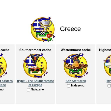
Greece
 cache
Southernmost cache
Westernmost cache
Highest
t eastern
Trypiti - The Southernmost
San Stef Stroll
My
eece
of Europe
Nalezeno
eno
Nalezeno