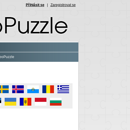
Přihlásit se
|
Zaregistrovat se
eoPuzzle