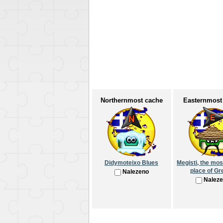
Northernmost cache
Easternmost
Didymoteixo Blues
Megisti, the mos
place of Gr
Nalezeno
Nalez