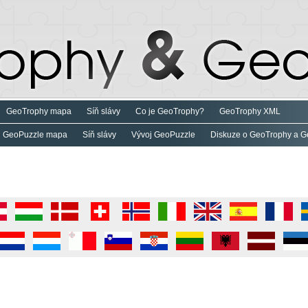
GeoTrophy mapa
Síň slávy
Co je GeoTrophy?
GeoTrophy XML
GeoPuzzle mapa
Síň slávy
Vývoj GeoPuzzle
Diskuze o GeoTrophy a G