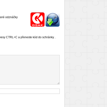
které odznáčky
lávesy CTRL+C a přeneste kód do schránky. .
.