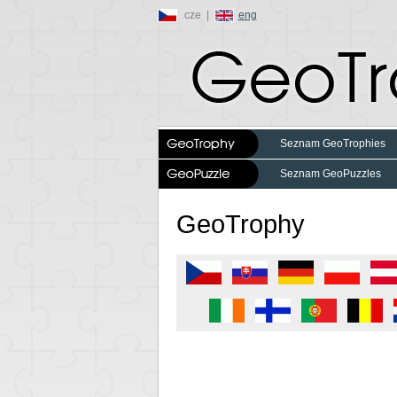
cze |
eng
Seznam GeoTrophies
Seznam GeoPuzzles
GeoTrophy