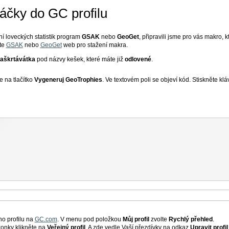
čky do GC profilu
í loveckých statistik program
GSAK
nebo
GeoGet
, připravili jsme pro vás makro, 
vte
GSAK
nebo
GeoGet
web pro stažení makra.
zaškrtávátka
pod názvy kešek, které máte již
odlovené
.
 na tlačítko
Vygeneruj GeoTrophies
. Ve textovém poli se objeví kód. Stiskněte k
ho profilu na
GC.com
. V menu pod položkou
Můj profil
zvolte
Rychlý přehled
.
konky klikněte na
Veřejný profil
. A zde vedle Vaší přezdívky na odkaz
Upravit profil