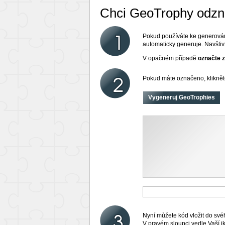
Chci GeoTrophy odzná
Pokud používáte ke generován
automaticky generuje. Navšti
V opačném případě
označte 
Pokud máte označeno, klikněte
Nyní můžete kód vložit do své
V pravém sloupci vedle Vaší i